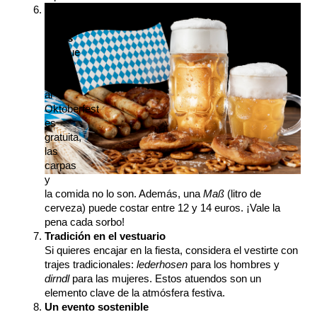
No 
es 
gratis
Aunque 
la 
entrada 
al 
Oktoberfest 
es 
gratuita, 
las 
carpas 
y 
la comida no lo son. Además, una 
Maß
 (litro de 
cerveza) puede costar entre 12 y 14 euros. ¡Vale la 
pena cada sorbo!
Tradición en el vestuario
Si quieres encajar en la fiesta, considera el vestirte con 
trajes tradicionales: 
lederhosen
 para los hombres y 
dirndl
 para las mujeres. Estos atuendos son un 
elemento clave de la atmósfera festiva.
Un evento sostenible