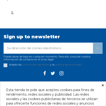
Sign up to newsletter
Puede darse de baja en cualquier momento. Para ello, consulte nuestra
información de contacto en el aviso legal.
Acepto las
condiciones generales
y la
política de privacidad
×
Esta tienda te pide que aceptes cookies para fines de
Información Legal
rendimiento, redes sociales y publicidad. Las redes
sociales y las cookies publicitarias de terceros se utilizan
Contacto - Santa Cruz
para ofrecerte funciones de redes sociales y anuncios