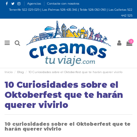
Agencias
Contacte con nosotros
Tenerife
922 029 029
| Las Palmas
928 435 345
| Telde
928 050 090
| Las Galletas
922
442 525
0
Inicio
Blog
10 Curiosidades sobre el Oktoberfest que te harán querer vivirlo
10 Curiosidades sobre el
Oktoberfest que te harán
querer vivirlo
10 curiosidades sobre el Oktoberfest que te
harán querer vivirlo