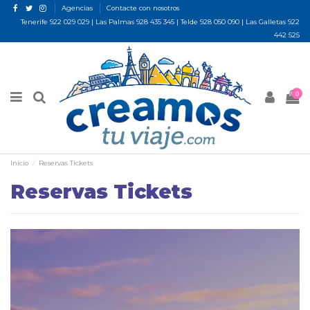
Agencias
Contacte con nosotros
Tenerife
922 029 029
| Las Palmas
928 435 345
| Telde
928 050 090
| Las Galletas
922
442 525
0
Inicio
Reservas Tickets
Reservas Tickets