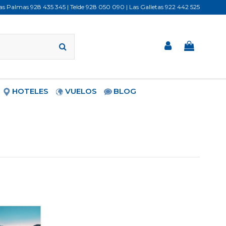
Las Palmas
928 435 345
| Telde
928 050 090
| Las Galletas
922 442 525
HOTELES
VUELOS
BLOG