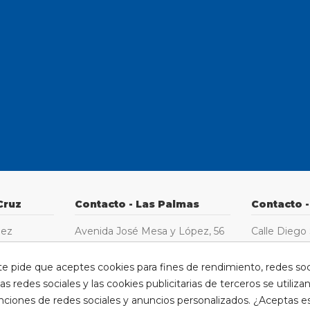
Cruz
Contacto - Las Palmas
Contacto -
uez
Avenida José Mesa y López, 56
Calle Diego
35010
de León, 33
Las Palmas de Gran Canaria
35200
te pide que aceptes cookies para fines de rendimiento, redes soc
fe
Telde
as redes sociales y las cookies publicitarias de terceros se utiliza
928 435 345
nciones de redes sociales y anuncios personalizados. ¿Aceptas e
928 050 09