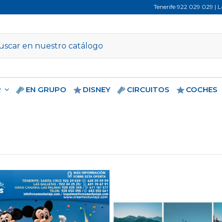
Tenerife
922 029 029
| 
R
EN GRUPO
DISNEY
CIRCUITOS
COCHES