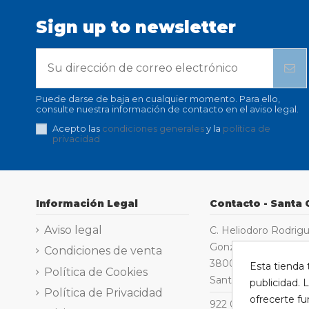
Sign up to newsletter
Puede darse de baja en cualquier momento. Para ello,
consulte nuestra información de contacto en el aviso legal.
Acepto las
condiciones generales
y la
política de
privacidad
Información Legal
Contacto - Santa 
Aviso legal
C. Heliodoro Rodrig
González 2
Condiciones de venta
38005
Esta tienda 
Política de Cookies
Santa Cruz de Teneri
publicidad. L
Política de Privacidad
ofrecerte fu
922 029 029