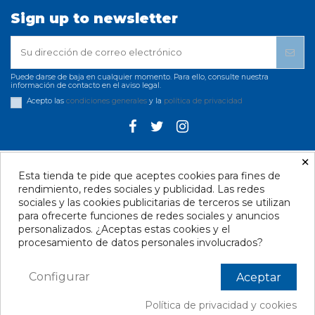
Sign up to newsletter
Puede darse de baja en cualquier momento. Para ello, consulte nuestra
información de contacto en el aviso legal.
Acepto las
condiciones generales
y la
política de privacidad
×
Esta tienda te pide que aceptes cookies para fines de
Información Legal
rendimiento, redes sociales y publicidad. Las redes
sociales y las cookies publicitarias de terceros se utilizan
Contacto - Santa Cruz
para ofrecerte funciones de redes sociales y anuncios
personalizados. ¿Aceptas estas cookies y el
Contacto - Las Palmas
procesamiento de datos personales involucrados?
Contacto - Telde
Configurar
Aceptar
Contacto - Las Galletas
Política de privacidad y cookies