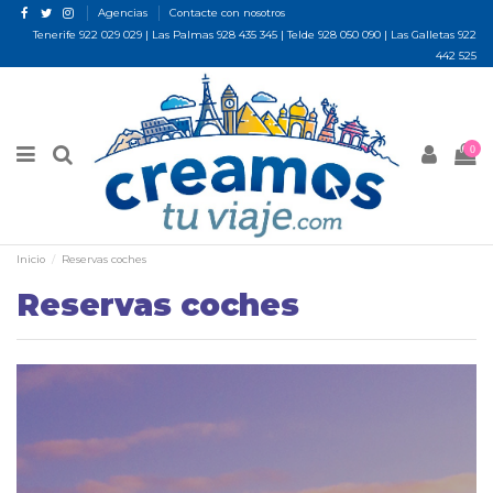
Agencias
Contacte con nosotros
Tenerife
922 029 029
| Las Palmas
928 435 345
| Telde
928 050 090
| Las Galletas
922
442 525
0
Inicio
Reservas coches
Reservas coches