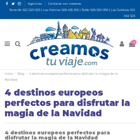
Agencias
Contacte con nosotros
Tenerife
922 029 029
| Las Palmas
928 435 345
| Telde
928 050 090
| Las Galletas
922
442 525
0
Inicio
Blog
4 destinos europeos perfectos para disfrutar la magia de la
Navidad
4 destinos europeos
perfectos para disfrutar la
magia de la Navidad
4 destinos europeos perfectos para
disfrutar la magia de la Navidad