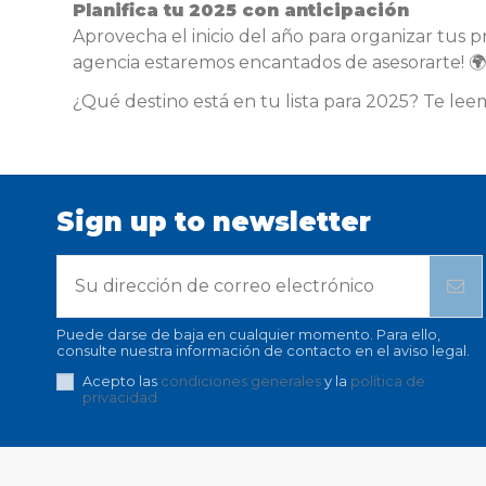
Planifica tu 2025 con anticipación
Aprovecha el inicio del año para organizar tus p
agencia estaremos encantados de asesorarte! 🌍
¿Qué destino está en tu lista para 2025? Te lee
Sign up to newsletter
Puede darse de baja en cualquier momento. Para ello,
consulte nuestra información de contacto en el aviso legal.
Acepto las
condiciones generales
y la
política de
privacidad