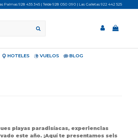
Las Palmas
928 435 345
| Telde
928 050 090
| Las Galletas
922 442 525
HOTELES
VUELOS
BLOG
ques playas paradisíacas, experiencias
rvado este año. ¡Aquí te presentamos seis