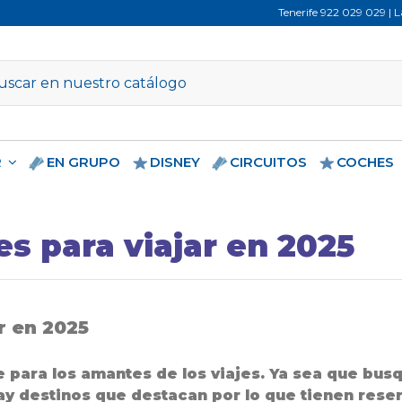
Tenerife
922 029 029
| 
R
EN GRUPO
DISNEY
CIRCUITOS
COCHES
s para viajar en 2025
r en 2025
e para los amantes de los viajes. Ya sea que bus
hay destinos que destacan por lo que tienen rese