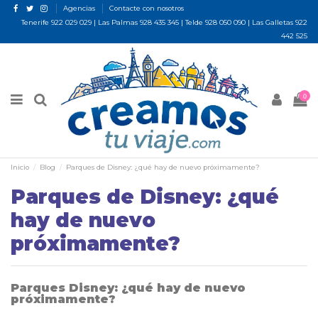
Agencias
Contacte con nosotros
Tenerife
922 029 029
| Las Palmas
928 435 345
| Telde
928 050 090
| Las Galletas
922
442 525
0
Inicio
Blog
Parques de Disney: ¿qué hay de nuevo próximamente?
Parques de Disney: ¿qué
hay de nuevo
próximamente?
Parques Disney: ¿qué hay de nuevo
próximamente?