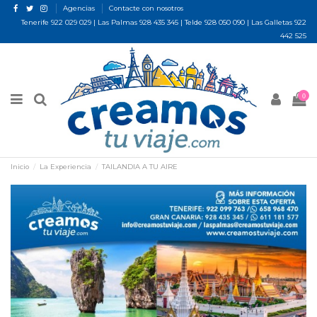
Agencias
Contacte con nosotros
Tenerife
922 029 029
| Las Palmas
928 435 345
| Telde
928 050 090
| Las Galletas
922
442 525
0
Inicio
La Experiencia
TAILANDIA A TU AIRE