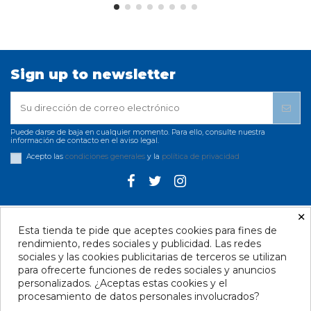
Sign up to newsletter
Puede darse de baja en cualquier momento. Para ello, consulte nuestra
información de contacto en el aviso legal.
Acepto las
condiciones generales
y la
política de privacidad
×
Esta tienda te pide que aceptes cookies para fines de
Información Legal
rendimiento, redes sociales y publicidad. Las redes
sociales y las cookies publicitarias de terceros se utilizan
Contacto - Santa Cruz
para ofrecerte funciones de redes sociales y anuncios
personalizados. ¿Aceptas estas cookies y el
Contacto - Las Palmas
procesamiento de datos personales involucrados?